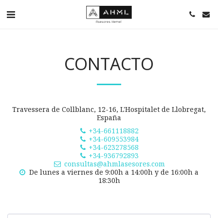
CONTACTO
Travessera de Collblanc, 12-16, L'Hospitalet de Llobregat,
España
+34-661118882
+34-609553984
+34-623278568
+34-936792893
consultas@ahmlasesores.com
De lunes a viernes de 9:00h a 14:00h y de 16:00h a 
18:30h