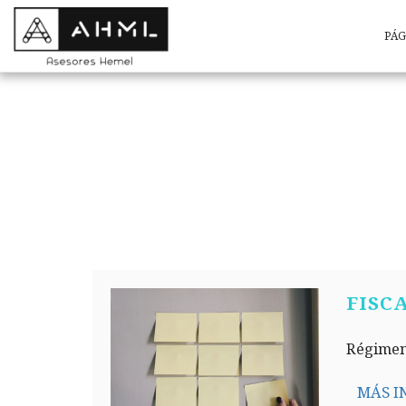
PÁG
FISC
Régimen
MÁS I